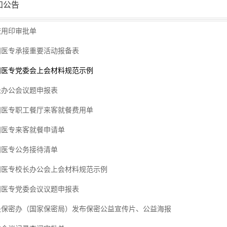
知公告
校用印审批单
阳医专承接重要活动报备表
阳医专党委会上会材料规范示例
长办公会议题申报表
阳医专职工餐厅来客就餐费用单
阳医专来客就餐申请单
阳医专公务接待清单
阳医专校长办公会上会材料规范示例
阳医专党委会议议题申报表
央保密办（国家保密局）发布保密公益宣传片、公益海报